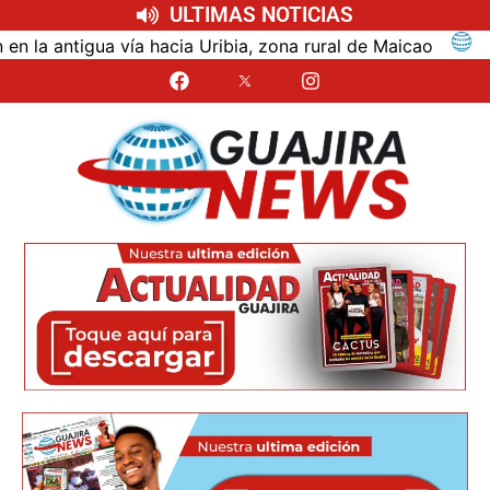
ULTIMAS NOTICIAS
ntigua vía hacia Uribia, zona rural de Maicao
Ident