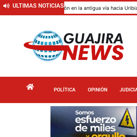
ULTIMAS NOTICIAS
o de descomposición en la antigua vía hacia Uribia, zona 
POLÍTICA
OPINIÓN
JUDICI