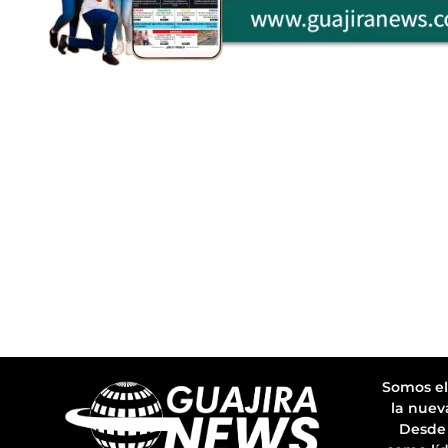
Somos el
la nuev
Desde 