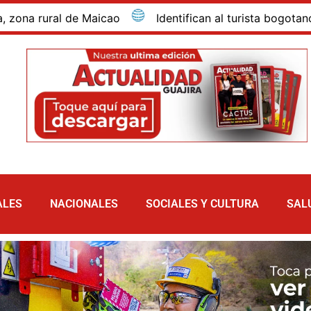
rural de Maicao
Identifican al turista bogotano que 
ALES
NACIONALES
SOCIALES Y CULTURA
SAL