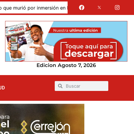
murió por inmersión en las dunas de Taroa; su cuerpo perma
Edicion Agosto 7, 2026
UD