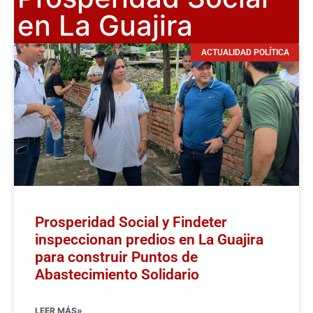
en La Guajira
ACTUALIDAD POLÍTICA
Prosperidad Social y Findeter
inspeccionan predios en La Guajira
para construir Puntos de
Abastecimiento Solidario
LEER MÁS»