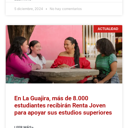
5 diciembre, 2024
No hay comentarios
ACTUALIDAD
En La Guajira, más de 8.000
estudiantes recibirán Renta Joven
para apoyar sus estudios superiores
LEER MÁS»