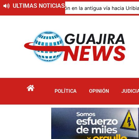
ULTIMAS NOTICIAS
de descomposición en la antigua vía hacia Uribia, zona ru
POLÍTICA
OPINIÓN
JUDICI