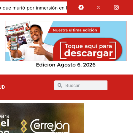
urió por inmersión en las dunas de Taroa; su cuerpo perman
Edicion Agosto 6, 2026
UD