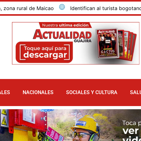
ral de Maicao
Identifican al turista bogotano que m
ALES
NACIONALES
SOCIALES Y CULTURA
SAL