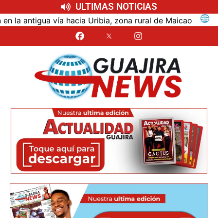
ULTIMAS NOTICIAS
ntigua vía hacia Uribia, zona rural de Maicao
Identi