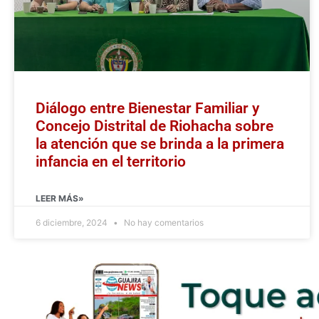
Diálogo entre Bienestar Familiar y
Concejo Distrital de Riohacha sobre
la atención que se brinda a la primera
infancia en el territorio
LEER MÁS»
6 diciembre, 2024
No hay comentarios