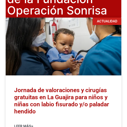
Operación Sonrisa
ACTUALIDAD
Jornada de valoraciones y cirugías
gratuitas en La Guajira para niños y
niñas con labio fisurado y/o paladar
hendido
LEER MÁS»