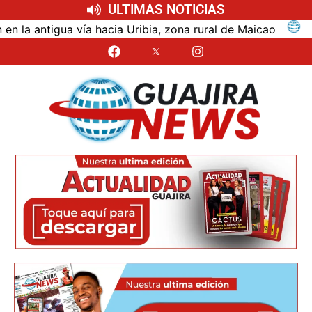
ULTIMAS NOTICIAS
ntigua vía hacia Uribia, zona rural de Maicao
Identi