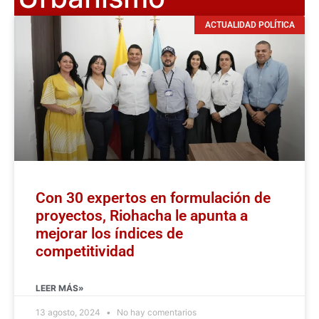
ACTUALIDAD POLÍTICA
Con 30 expertos en formulación de
proyectos, Riohacha le apunta a
mejorar los índices de
competitividad
LEER MÁS»
13 agosto, 2024
No hay comentarios