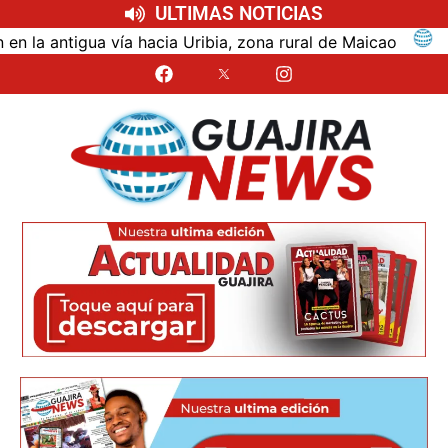
ULTIMAS NOTICIAS
ntigua vía hacia Uribia, zona rural de Maicao
Ident