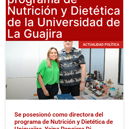
Nutrición y Dietética
de la Universidad de
La Guajira
ACTUALIDAD POLÍTICA
Se posesionó como directora del
programa de Nutrición y Dietética de
Uniguajira, Yaina Panciera Di