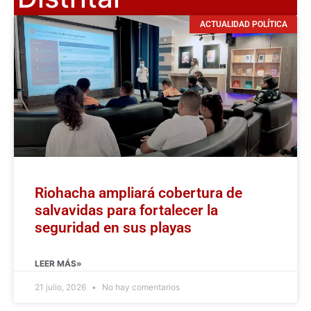
ACTUALIDAD POLÍTICA
Riohacha ampliará cobertura de
salvavidas para fortalecer la
seguridad en sus playas
LEER MÁS»
21 julio, 2026
No hay comentarios