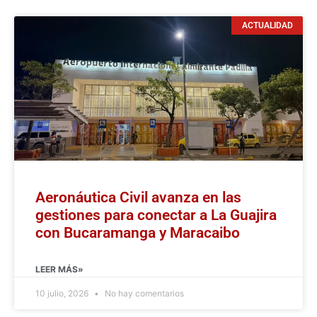
ACTUALIDAD
Aeronáutica Civil avanza en las
gestiones para conectar a La Guajira
con Bucaramanga y Maracaibo
LEER MÁS»
10 julio, 2026
No hay comentarios