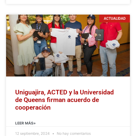
ACTUALIDAD
Uniguajira, ACTED y la Universidad
de Queens firman acuerdo de
cooperación
LEER MÁS»
12 septiembre, 2024
No hay comentarios