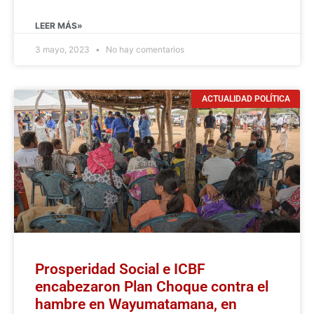
LEER MÁS»
3 mayo, 2023
No hay comentarios
ACTUALIDAD POLÍTICA
Prosperidad Social e ICBF
encabezaron Plan Choque contra el
hambre en Wayumatamana, en