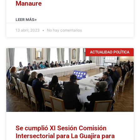
Manaure
LEER MÁS»
13 abril, 2023
No hay comentarios
ACTUALIDAD POLÍTICA
Se cumplió XI Sesión Comisión
Intersectorial para La Guajira para