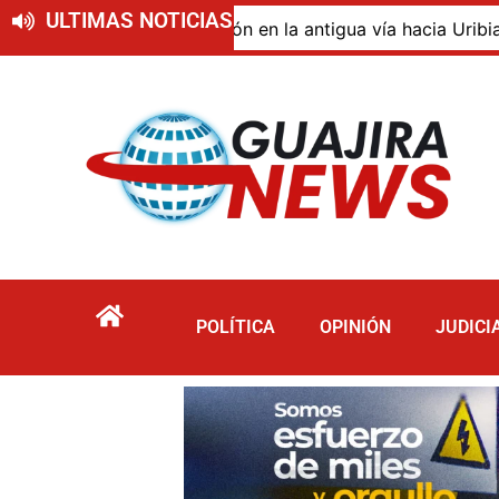
ULTIMAS NOTICIAS
o de descomposición en la antigua vía hacia Uribia, zona 
POLÍTICA
OPINIÓN
JUDICI