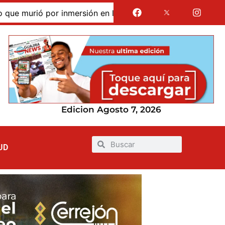
murió por inmersión en las dunas de Taroa; su cuerpo perma
Edicion Agosto 7, 2026
UD