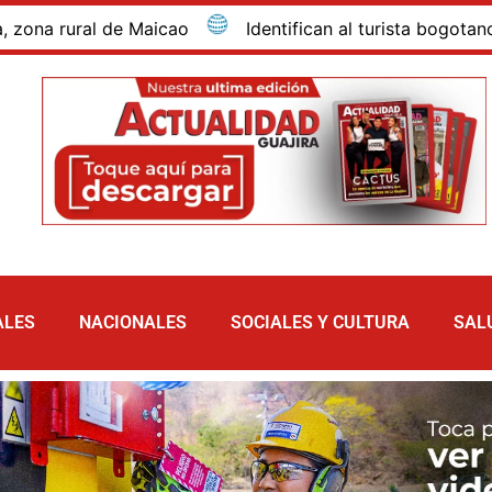
rural de Maicao
Identifican al turista bogotano que 
ALES
NACIONALES
SOCIALES Y CULTURA
SAL