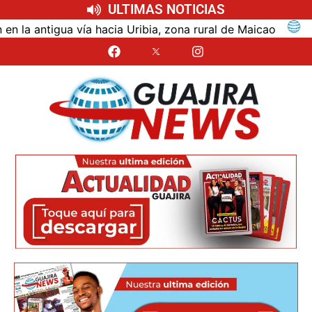
ULTIMAS NOTICIAS
ntigua vía hacia Uribia, zona rural de Maicao
Identi