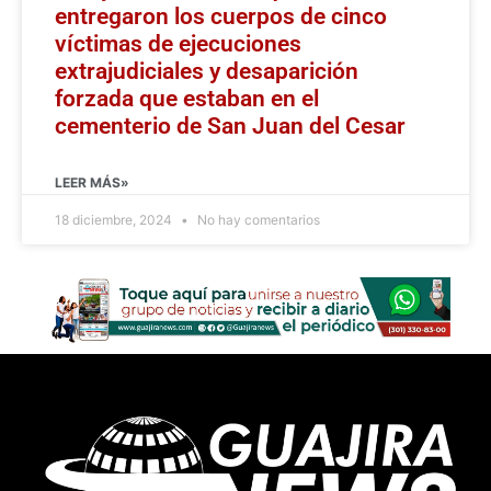
entregaron los cuerpos de cinco
víctimas de ejecuciones
extrajudiciales y desaparición
forzada que estaban en el
cementerio de San Juan del Cesar
LEER MÁS»
18 diciembre, 2024
No hay comentarios