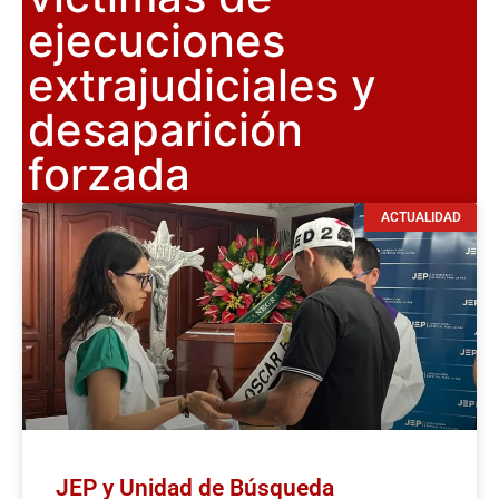
ejecuciones
extrajudiciales y
desaparición
forzada
ACTUALIDAD
JEP y Unidad de Búsqueda