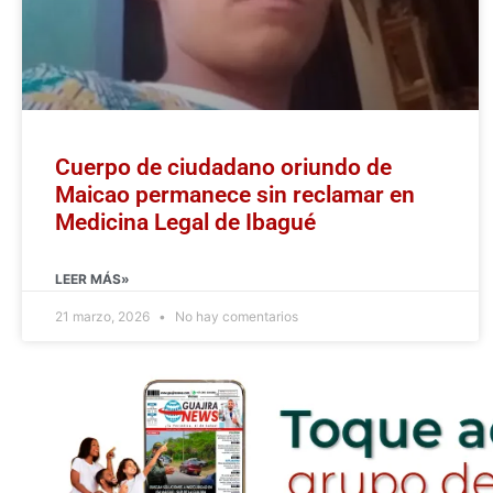
Cuerpo de ciudadano oriundo de
Maicao permanece sin reclamar en
Medicina Legal de Ibagué
LEER MÁS»
21 marzo, 2026
No hay comentarios