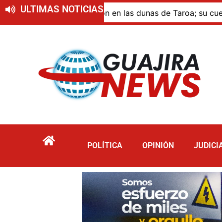
ULTIMAS NOTICIAS
ue murió por inmersión en las dunas de Taroa; su cuerpo pe
POLÍTICA
OPINIÓN
JUDICI