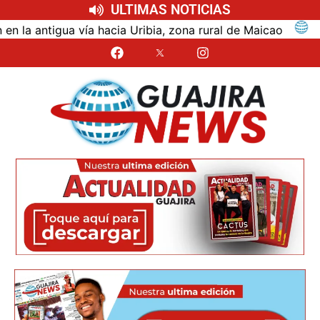
ULTIMAS NOTICIAS
ntigua vía hacia Uribia, zona rural de Maicao
Identi