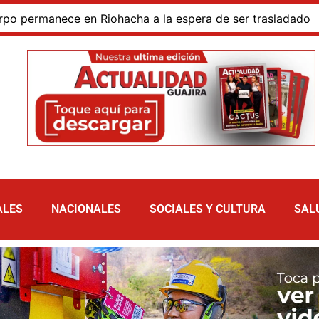
manece en Riohacha a la espera de ser trasladado
Blo
ALES
NACIONALES
SOCIALES Y CULTURA
SAL