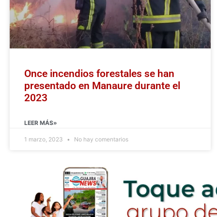
Once incendios forestales se han
presentado en Manaure durante el
2023
LEER MÁS»
1 marzo, 2023
No hay comentarios