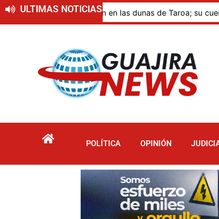
ULTIMAS NOTICIAS
e murió por inmersión en las dunas de Taroa; su cuerpo per
POLÍTICA
OPINIÓN
JUDICI