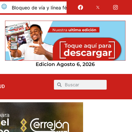
queo de vía y línea férrea en Albania por presunto despido 
Edicion Agosto 6, 2026
UD