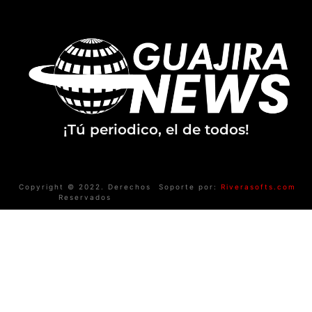
¡Tú periodico, el de todos!
Copyright © 2022. Derechos
Soporte por:
Riverasofts.com
Reservados