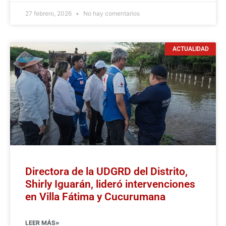
27 febrero, 2026
No hay comentarios
ACTUALIDAD
Directora de la UDGRD del Distrito,
Shirly Iguarán, lideró intervenciones
en Villa Fátima y Cucurumana
LEER MÁS»