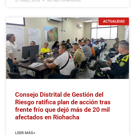
27 mayo, 2026
No hay comentarios
ACTUALIDAD
Consejo Distrital de Gestión del
Riesgo ratifica plan de acción tras
frente frío que dejó más de 20 mil
afectados en Riohacha
LEER MÁS»