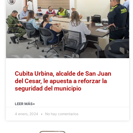
Cubita Urbina, alcalde de San Juan
del Cesar, le apuesta a reforzar la
seguridad del municipio
LEER MÁS»
4 enero, 2024
No hay comentarios