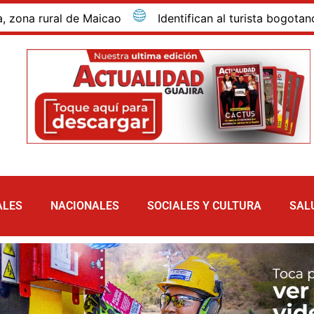
ural de Maicao
Identifican al turista bogotano que 
ALES
NACIONALES
SOCIALES Y CULTURA
SAL