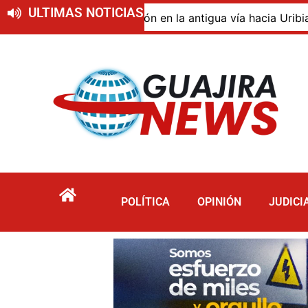
ULTIMAS NOTICIAS
 de descomposición en la antigua vía hacia Uribia, zona r
POLÍTICA
OPINIÓN
JUDICI