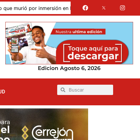
murió por inmersión en las dunas de Taroa; su cuerpo perma
Edicion Agosto 6, 2026
UD