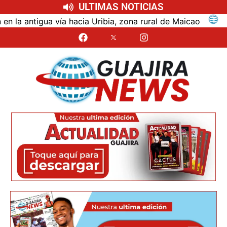
ULTIMAS NOTICIAS
ntigua vía hacia Uribia, zona rural de Maicao
Ident