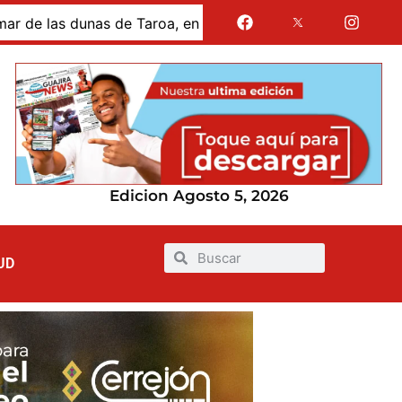
s dunas de Taroa, en la Alta Guajira
Gases de La Guaj
Edicion Agosto 5, 2026
UD