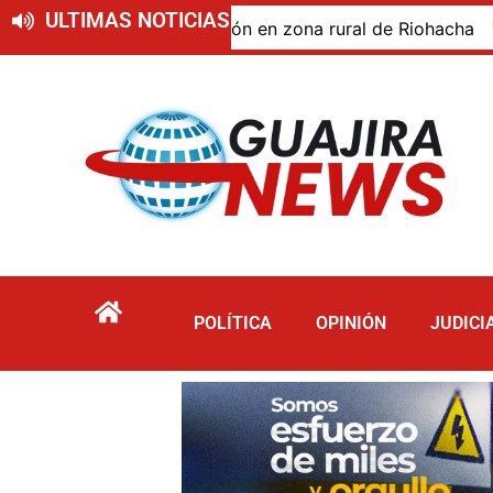
ULTIMAS NOTICIAS
do de descomposición en zona rural de Riohacha
Tur
POLÍTICA
OPINIÓN
JUDICI