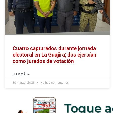
Cuatro capturados durante jornada
electoral en La Guajira; dos ejercían
como jurados de votación
LEER MÁS»
10 marzo, 2026
No hay comentarios