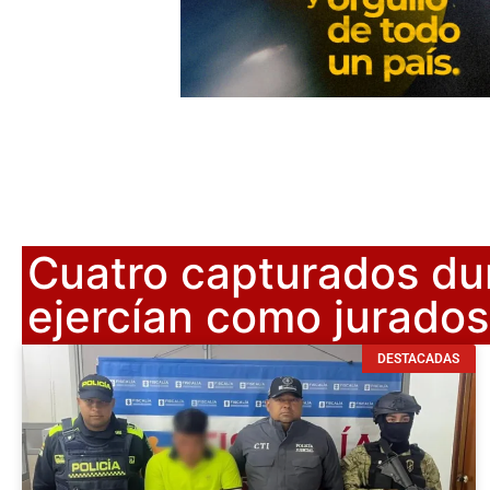
Cuatro capturados dur
ejercían como jurados
DESTACADAS