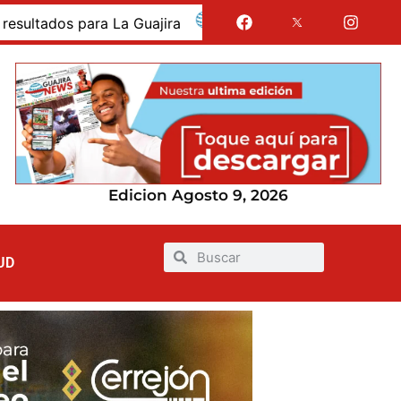
dos para La Guajira
La Guajira fue presentada como 
Edicion Agosto 9, 2026
UD