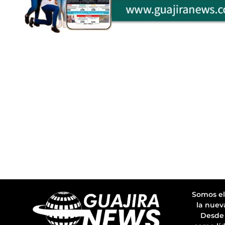
Somos el
la nuev
Desde 