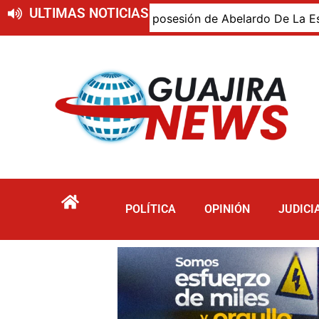
ULTIMAS NOTICIAS
ajiro presente en la posesión de Abelardo De La Espriella,
POLÍTICA
OPINIÓN
JUDICI