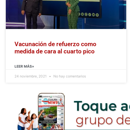
Vacunación de refuerzo como
medida de cara al cuarto pico
LEER MÁS»
24 noviembre, 2021
No hay comentarios