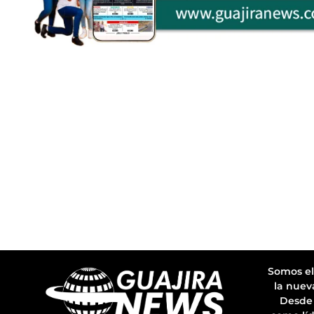
Somos el
la nuev
Desde 