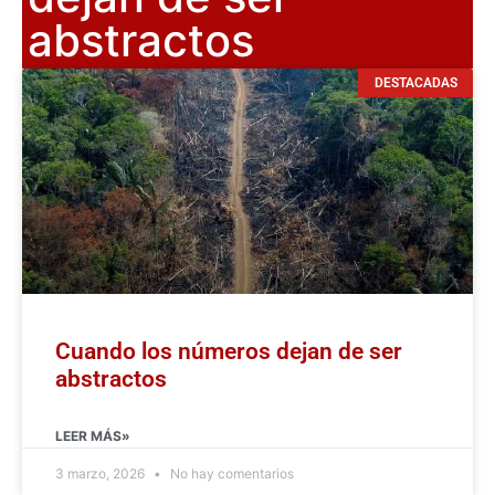
abstractos
DESTACADAS
Cuando los números dejan de ser
abstractos
LEER MÁS»
3 marzo, 2026
No hay comentarios