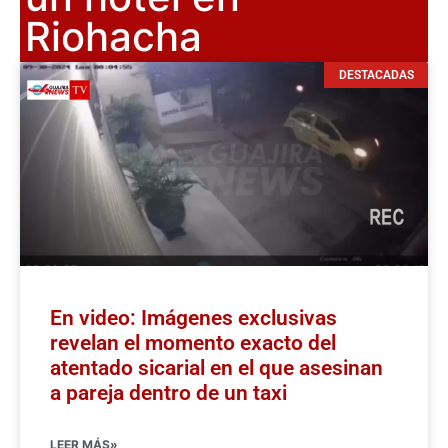
Riohacha
DESTACADAS
En video: Imágenes exclusivas
revelan el momento exacto del
atentado sicarial en el que asesinan
a pareja dentro de un taxi
LEER MÁS»