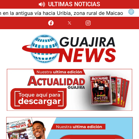
ULTIMAS NOTICIAS
ntigua vía hacia Uribia, zona rural de Maicao
Ident