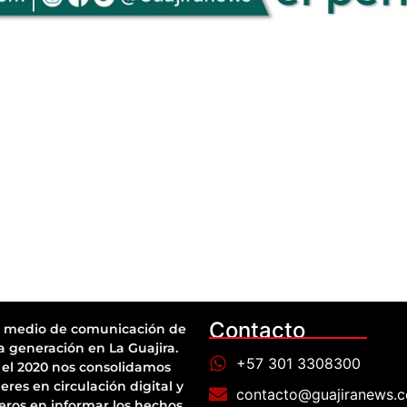
Contacto
 medio de comunicación de
a generación en La Guajira.
+57 301 3308300
el 2020 nos consolidamos
eres en circulación digital y
contacto@guajiranews.
eros en informar los hechos