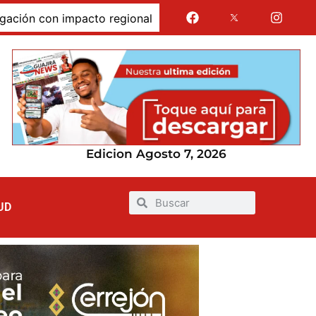
 con impacto regional
Jairo Aguilar cuestionó que se 
Edicion Agosto 7, 2026
UD