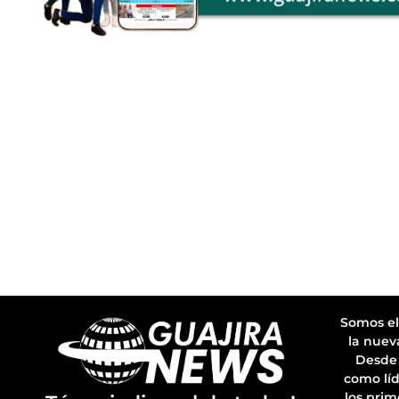
Somos el
la nuev
Desde 
como líd
los prim