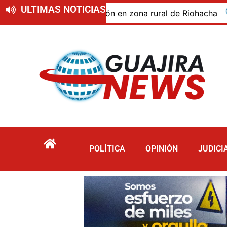
ULTIMAS NOTICIAS
do de descomposición en zona rural de Riohacha
Tur
POLÍTICA
OPINIÓN
JUDICI