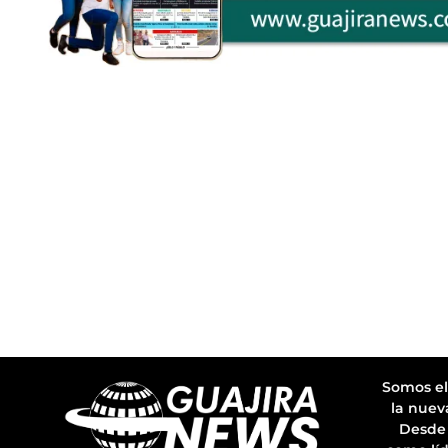
Somos el
la nuev
Desde 