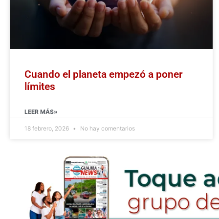
Cuando el planeta empezó a poner
límites
LEER MÁS»
18 febrero, 2026
No hay comentarios