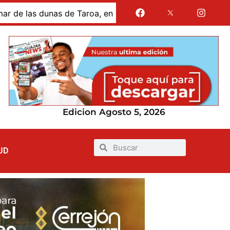
s dunas de Taroa, en la Alta Guajira
Gases de La Guaj
Edicion Agosto 5, 2026
UD