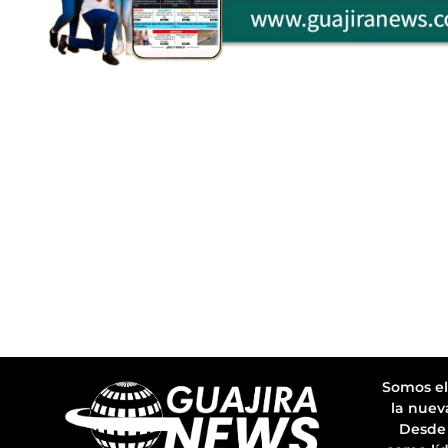
Somos el
la nuev
Desde 