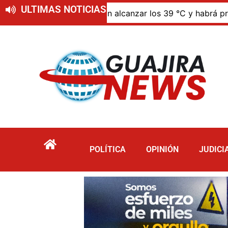
ULTIMAS NOTICIAS
temperaturas podrían alcanzar los 39 °C y habrá presencia
POLÍTICA
OPINIÓN
JUDICI