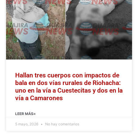
Hallan tres cuerpos con impactos de
bala en dos vías rurales de Riohacha:
uno en la vía a Cuestecitas y dos en la
vía a Camarones
LEER MÁS»
5 mayo, 2026
No hay comentarios