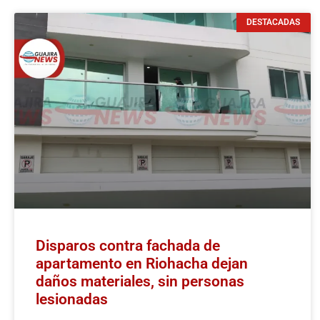
DESTACADAS
Disparos contra fachada de
apartamento en Riohacha dejan
daños materiales, sin personas
lesionadas