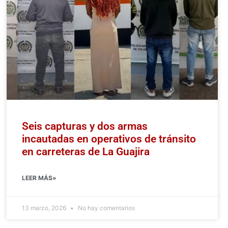
Seis capturas y dos armas
incautadas en operativos de tránsito
en carreteras de La Guajira
LEER MÁS»
13 marzo, 2026
No hay comentarios