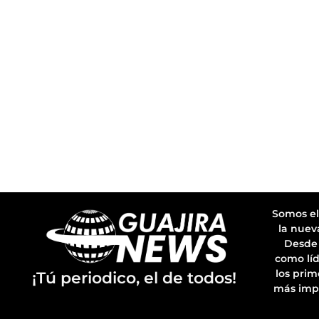
Somos el
la nuev
Desde 
como líd
los prim
¡Tú periodico, el de todos!
más imp