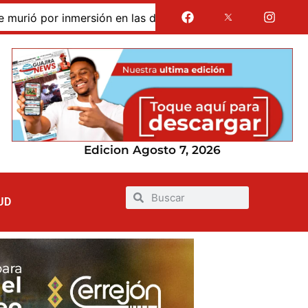
sión en las dunas de Taroa; su cuerpo permanece en Riohac
Edicion Agosto 7, 2026
UD