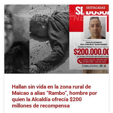
DESTACADAS
Hallan sin vida en la zona rural de
Maicao a alias “Rambo”, hombre por
quien la Alcaldía ofrecía $200
millones de recompensa