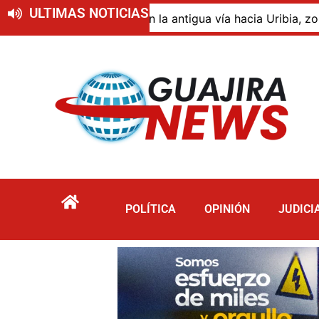
ULTIMAS NOTICIAS
ción en la antigua vía hacia Uribia, zona rural de Maicao
POLÍTICA
OPINIÓN
JUDICI