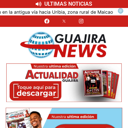
ULTIMAS NOTICIAS
ntigua vía hacia Uribia, zona rural de Maicao
Identi