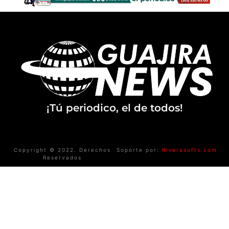
¡Tú periodico, el de todos!
Copyright © 2022. Derechos
Soporte por:
Riverasofts.com
Reservados