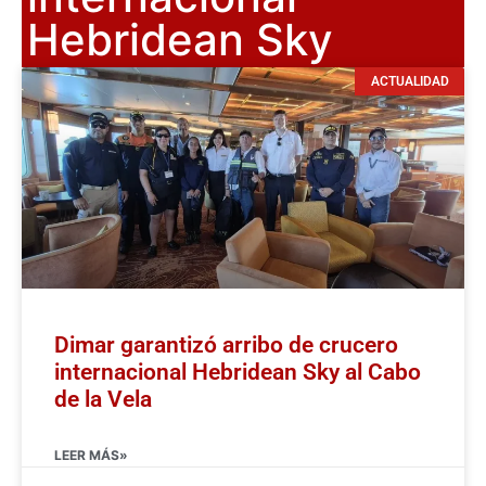
Hebridean Sky
ACTUALIDAD
Dimar garantizó arribo de crucero
internacional Hebridean Sky al Cabo
de la Vela
LEER MÁS»