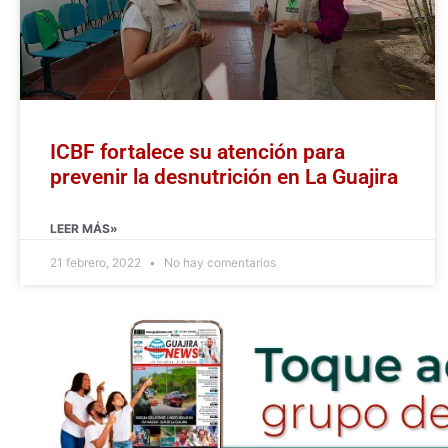
ICBF fortalece su atención para
prevenir la desnutrición en La Guajira
LEER MÁS»
21 febrero, 2022
No hay comentarios