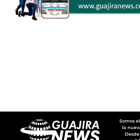
Somos el
la nuev
Desde 