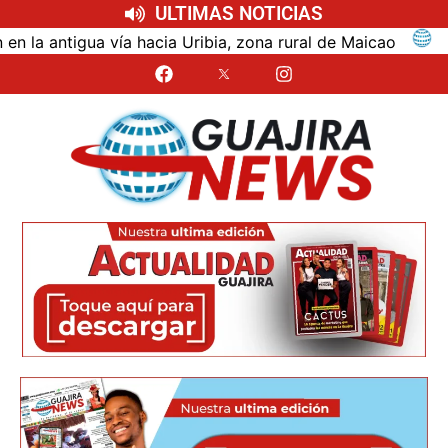
ULTIMAS NOTICIAS
ntigua vía hacia Uribia, zona rural de Maicao
Ident