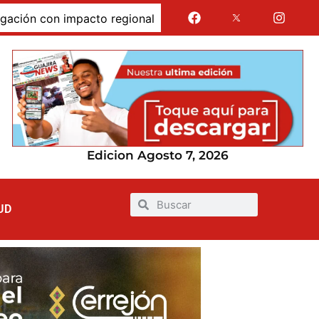
 con impacto regional
Jairo Aguilar cuestionó que se 
Edicion Agosto 7, 2026
UD