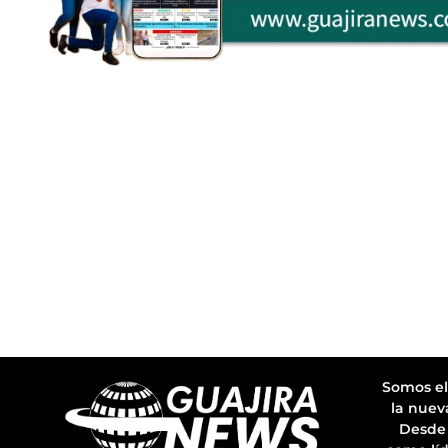
Somos el
la nuev
Desde 