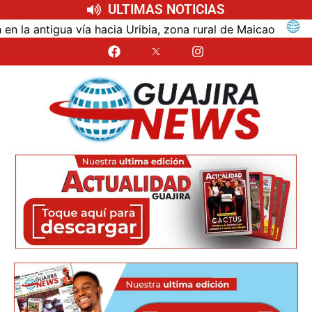
ULTIMAS NOTICIAS
ntigua vía hacia Uribia, zona rural de Maicao
Identi