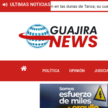
ULTIMAS NOTICIAS
ue murió por inmersión en las dunas de Taroa; su cuerpo pe
POLÍTICA
OPINIÓN
JUDICI