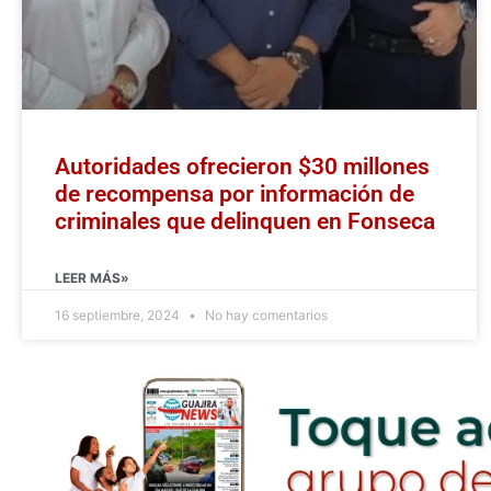
Autoridades ofrecieron $30 millones
de recompensa por información de
criminales que delinquen en Fonseca
LEER MÁS»
16 septiembre, 2024
No hay comentarios