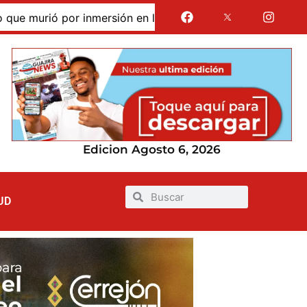
urió por inmersión en las dunas de Taroa; su cuerpo perma
Edicion Agosto 6, 2026
UD