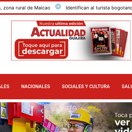
ural de Maicao
Identifican al turista bogotano que m
ALES
NACIONALES
SOCIALES Y CULTURA
SAL