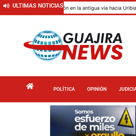
ULTIMAS NOTICIAS
 de descomposición en la antigua vía hacia Uribia, zona r
POLÍTICA
OPINIÓN
JUDICI