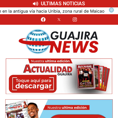
ULTIMAS NOTICIAS
ntigua vía hacia Uribia, zona rural de Maicao
Ident