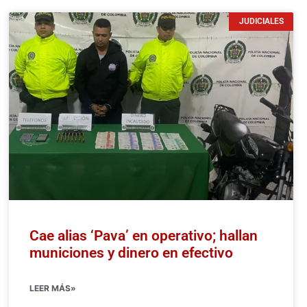
JUDICIALES
Cae alias ‘Pava’ en operativo; hallan
municiones y dinero en efectivo
LEER MÁS»