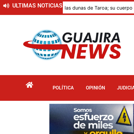
ULTIMAS NOTICIAS
mersión en las dunas de Taroa; su cuerpo permanece en Rio
POLÍTICA
OPINIÓN
JUDICI