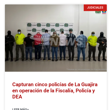
JUDICIALES
Capturan cinco policías de La Guajira
en operación de la Fiscalía, Policía y
DEA
LEER MÁS»