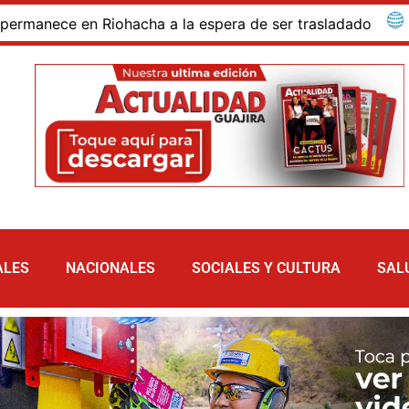
hacha a la espera de ser trasladado
Bloqueo de vía y 
ALES
NACIONALES
SOCIALES Y CULTURA
SAL