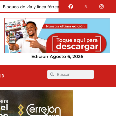
línea férrea en Albania por presunto despido de vigilante a
Edicion Agosto 6, 2026
UD