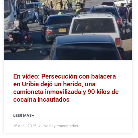
En video: Persecución con balacera
en Uribia dejó un herido, una
camioneta inmovilizada y 90 kilos de
cocaína incautados
LEER MÁS»
15 abril, 2025
No hay comentarios