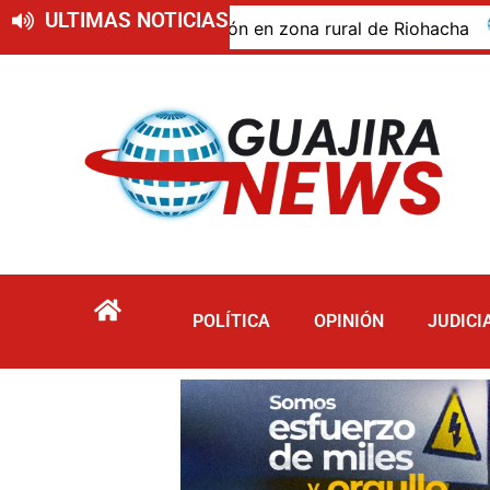
ULTIMAS NOTICIAS
do de descomposición en zona rural de Riohacha
Tur
POLÍTICA
OPINIÓN
JUDICI