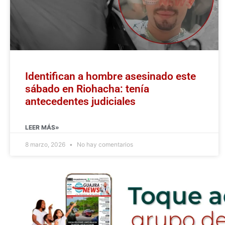
Identifican a hombre asesinado este
sábado en Riohacha: tenía
antecedentes judiciales
LEER MÁS»
8 marzo, 2026
No hay comentarios