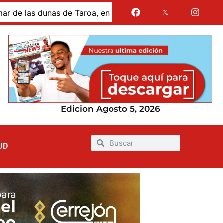
s dunas de Taroa, en la Alta Guajira
Gases de La Guaj
Edicion Agosto 5, 2026
UD