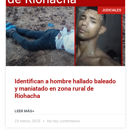
JUDICIALES
Identifican a hombre hallado baleado
y maniatado en zona rural de
Riohacha
LEER MÁS»
23 marzo, 2025
No hay comentarios