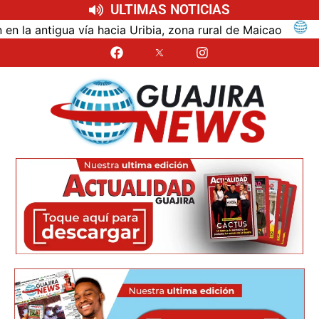
ULTIMAS NOTICIAS
ntigua vía hacia Uribia, zona rural de Maicao
Identi