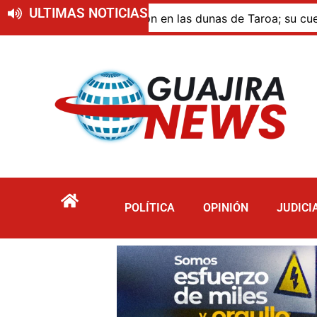
ULTIMAS NOTICIAS
ue murió por inmersión en las dunas de Taroa; su cuerpo pe
POLÍTICA
OPINIÓN
JUDICI