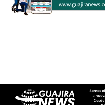
Somos el
la nuev
Desde 