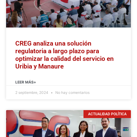
CREG analiza una solución
regulatoria a largo plazo para
optimizar la calidad del servicio en
Uribia y Manaure
LEER MÁS»
2 septiembre, 2024
No hay comentarios
ACTUALIDAD POLÍTICA