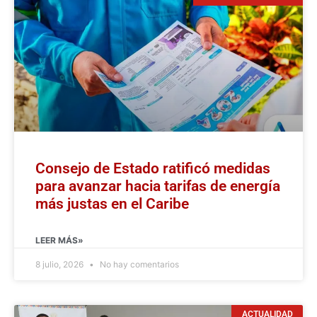
Consejo de Estado ratificó medidas
para avanzar hacia tarifas de energía
más justas en el Caribe
LEER MÁS»
8 julio, 2026
No hay comentarios
ACTUALIDAD