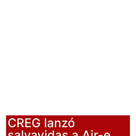
CREG lanzó
salvavidas a Air-e