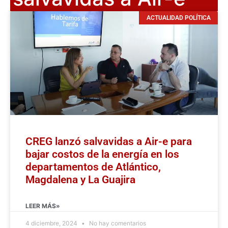
ACTUALIDAD POLÍTICA
CREG lanzó salvavidas a Air-e para
bajar costos de la energía en los
departamentos de Atlántico,
Magdalena y La Guajira
LEER MÁS»
4 diciembre, 2024
No hay comentarios